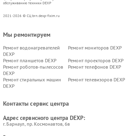
обслуживанию техники DEXP
2021-2026 © СЦ brn.dexp-fixim.ru
Мы ремонтируем
Ремонт водонагревателей
Ремонт мониторов DEXP
DEXP
Ремонт планшетов DEXP
Ремонт проекторов DEXP
Ремонт роботов-пылесосов
Ремонт телефонов DEXP
DEXP
Ремонт стиральных машин
Ремонт телевизоров DEXP
DEXP
Ремонт холодильников DEXP
Ремонт электросамокатов
DEXP
Контакты сервис центра
Ремонт серверов DEXP
Ремонт мини пк DEXP
Адрес сервисного центра DEXP:
г. Барнаул, ​пр. Космонавтов, 6в