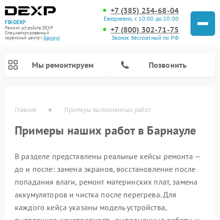
+7 (385) 254-68-04
Ежедневно, с 10:00 до 20:00
FIX-DEXP
+7 (800) 302-71-75
Ремонт устройств DEXP
Специализированный
Звонок бесплатный по РФ
cервисный центр г.
Барнаул
Мы ремонтируем
Позвонить
Главная
Примеры выполненных работ
Примеры наших работ в Барнауле
В разделе представлены реальные кейсы ремонта —
до и после: замена экранов, восстановление после
попадания влаги, ремонт материнских плат, замена
аккумуляторов и чистка после перегрева. Для
Ремонт роботов-пылесосов DEXP
Ремонт стиральных машин DEXP
Ремонт видеорегистраторов DEXP
Ремонт электросамокатов DEXP
каждого кейса указаны модель устройства,
выявленная неисправность, выполненные работы и