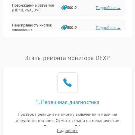
Повреждение разъемов
500 ₽
Подробнее →
(HDMI, VGA, DVI)
Неисправность кнопок
500 ₽
Подробнее →
управления
Поломка инвертора
1500 ₽
Подробнее →
Этапы ремонта монитора DEXP
Повреждение кабеля
500 ₽
Подробнее →
питания
Неисправность системы
1000 ₽
Подробнее →
защиты от перегрузок
Поломка системы
1. Первичная диагностика
автоматического
1000 ₽
Подробнее →
отключения
Проверка реакции на кнопку включения и наличия
дежурного питания. Осмотр экрана на механические
Неисправность системы
повреждения. Подключение к ПК для оценки вывода
защиты от короткого
1000 ₽
Подробнее →
Подробнее
изображения, работы подсветки и выявления артефактов на
замыкания