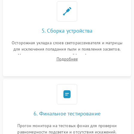
5. Сборка устройства
Осторожная укладка слоев светорассеивателя и матрицы
для исключения попадания пыли и появления засветов.
Надежное подключение шлейфов, фиксация плат и
Подробнее
аккуратное защелкивание пластикового корпуса монитора.
6. Финальное тестирование
Прогон монитора на тестовых фонах для проверки
равномерности подсветки и отсутствия искажений.