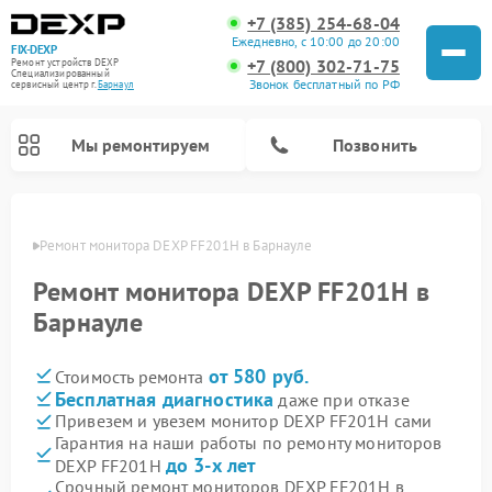
+7 (385) 254-68-04
Ежедневно, с 10:00 до 20:00
FIX-DEXP
+7 (800) 302-71-75
Ремонт устройств DEXP
Специализированный
Звонок бесплатный по РФ
cервисный центр г.
Барнаул
Мы ремонтируем
Позвонить
науле
Ремонт монитора DEXP FF201H в Барнауле
Ремонт монитора DEXP FF201H в
Барнауле
от 580 руб.
Стоимость ремонта
Бесплатная диагностика
даже при отказе
Привезем и увезем монитор DEXP FF201H сами
Гарантия на наши работы по ремонту мониторов
Ремонт электросамокатов DEXP
Ремонт роботов-пылесосов DEXP
Ремонт стиральных машин DEXP
Ремонт видеорегистраторов DEXP
до 3-х лет
DEXP FF201H
Срочный ремонт мониторов DEXP FF201H в