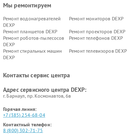
Мы ремонтируем
Ремонт водонагревателей
Ремонт мониторов DEXP
DEXP
Ремонт планшетов DEXP
Ремонт проекторов DEXP
Ремонт роботов-пылесосов
Ремонт телефонов DEXP
DEXP
Ремонт стиральных машин
Ремонт телевизоров DEXP
DEXP
Ремонт холодильников DEXP
Ремонт электросамокатов
DEXP
Контакты сервис центра
Ремонт серверов DEXP
Ремонт мини пк DEXP
Адрес сервисного центра DEXP:
г. Барнаул, ​пр. Космонавтов, 6в
Горячая линия:
+7 (385) 254-68-04
Контактный телефон:
8 (800) 302-71-75