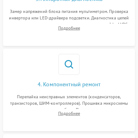
Поломка системы защиты
1000 ₽
Подробнее →
от замыкания
Замер напряжений блока питания мультиметром. Проверка
инвертора или LED-драйвера подсветки. Диагностика цепей
питания скалера и тестирование сигналов на шлейфе LVDS
Подробнее
4. Компонентный ремонт
Перепайка неисправных элементов (конденсаторов,
транзисторов, ШИМ-контроллеров). Прошивка микросхемы
памяти при программных сбоях. При поломке подсветки —
Подробнее
разборка матрицы и замена выгоревших светодиодов.