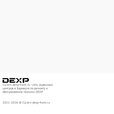
СЦ brn.dexp-fixim.ru - сеть сервисных
центров в Барнауле по ремонту и
обслуживанию техники DEXP
2021-2026 © СЦ brn.dexp-fixim.ru