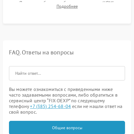
Проверка работоспособности всех портов (HDMI,
Подробнее
DisplayPort, VGA) и кнопок управления под нагрузкой в
течение пары часов.
FAQ. Ответы на вопросы
Вы можете ознакомиться с приведенными ниже
часто задаваемыми вопросами, либо обратиться в
сервисный центр “FIX-DEXP” по следующему
телефону
+7 (385) 254-68-04
если не нашли ответ на
свой вопрос.
Общие вопросы