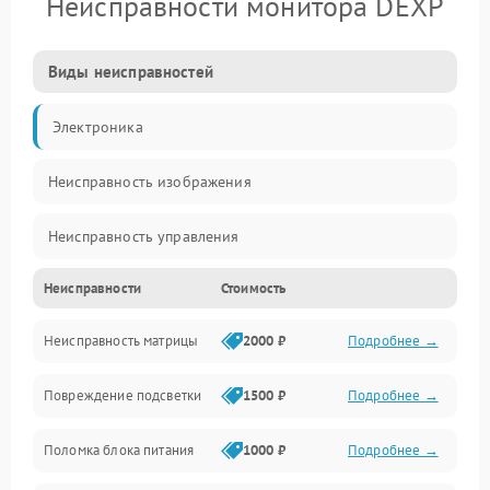
Неисправности монитора DEXP
Виды неисправностей
Электроника
Неисправность изображения
Неисправность управления
Неисправности
Стоимость
Неисправность интерфейсов
Неисправность матрицы
2000 ₽
Подробнее →
Прочие неисправности
Повреждение подсветки
1500 ₽
Подробнее →
Неисправность звука
Поломка блока питания
1000 ₽
Подробнее →
Механические повреждения