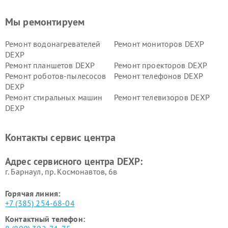
Мы ремонтируем
Ремонт водонагревателей
Ремонт мониторов DEXP
DEXP
Ремонт планшетов DEXP
Ремонт проекторов DEXP
Ремонт роботов-пылесосов
Ремонт телефонов DEXP
DEXP
Ремонт стиральных машин
Ремонт телевизоров DEXP
DEXP
Ремонт холодильников DEXP
Ремонт электросамокатов
DEXP
Контакты сервис центра
Ремонт серверов DEXP
Ремонт мини пк DEXP
Адрес сервисного центра DEXP:
г. Барнаул, ​пр. Космонавтов, 6в
Горячая линия:
+7 (385) 254-68-04
Контактный телефон: