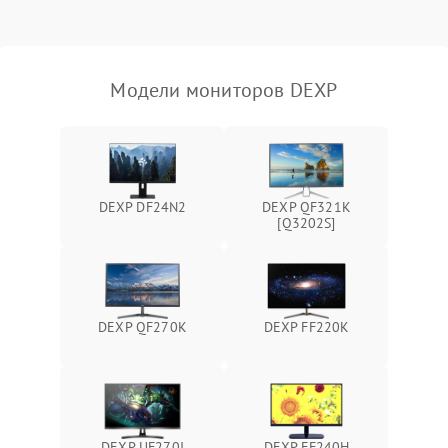
Неисправность системы
защиты от короткого
1000 ₽
Подробнее →
замыкания
Модели мониторов DEXP
Повреждение системы
1000 ₽
Подробнее →
защиты от перегрева
Неисправность системы
защиты от
1000 ₽
Подробнее →
DEXP DF24N2
DEXP QF321K
перенапряжения
[Q3202S]
Неисправность системы
1000 ₽
Подробнее →
защиты от замыкания
Повреждение системы
DEXP QF270K
DEXP FF220K
1000 ₽
Подробнее →
защиты от перегрузок
Неисправность системы
1000 ₽
Подробнее →
защиты от перегрева
DEXP UF270I
DEXP FF240H