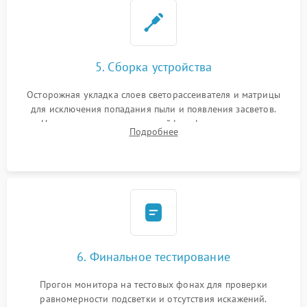
5. Сборка устройства
Осторожная укладка слоев светорассеивателя и матрицы
для исключения попадания пыли и появления засветов.
Надежное подключение шлейфов, фиксация плат и
Подробнее
аккуратное защелкивание пластикового корпуса монитора.
6. Финальное тестирование
Прогон монитора на тестовых фонах для проверки
равномерности подсветки и отсутствия искажений.