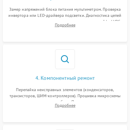
Замер напряжений блока питания мультиметром. Проверка
инвертора или LED-драйвера подсветки. Диагностика цепей
питания скалера и тестирование сигналов на шлейфе LVDS
Подробнее
4. Компонентный ремонт
Перепайка неисправных элементов (конденсаторов,
транзисторов, ШИМ-контроллеров). Прошивка микросхемы
памяти при программных сбоях. При поломке подсветки —
Подробнее
разборка матрицы и замена выгоревших светодиодов.