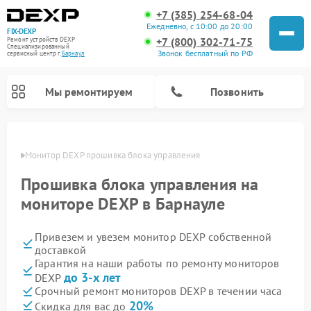
+7 (385) 254-68-04
Ежедневно, с 10:00 до 20:00
FIX-DEXP
+7 (800) 302-71-75
Ремонт устройств DEXP
Специализированный
Звонок бесплатный по РФ
cервисный центр г.
Барнаул
Мы ремонтируем
Позвонить
науле
Монитор DEXP прошивка блока управления
Прошивка блока управления на
мониторе DEXP в Барнауле
Привезем и увезем монитор DEXP собственной
доставкой
Гарантия на наши работы по ремонту мониторов
до 3-х лет
DEXP
Ремонт электросамокатов DEXP
Ремонт роботов-пылесосов DEXP
Ремонт стиральных машин DEXP
Ремонт видеорегистраторов DEXP
Срочный ремонт мониторов DEXP в течении часа
20%
Скидка для вас до