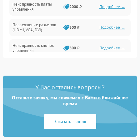
Неисправность платы
2000 ₽
Подробнее →
управления
Повреждение разъемов
500 ₽
Подробнее →
(HDMI, VGA, DVI)
Неисправность кнопок
500 ₽
Подробнее →
управления
Поломка инвертора
1500 ₽
Подробнее →
Повреждение кабеля
500 ₽
Подробнее →
У Вас остались вопросы?
питания
Оставьте заявку, мы свяжемся с Вами в ближайшее
Неисправность системы
время
1000 ₽
Подробнее →
защиты от перегрузок
Заказать звонок
Поломка системы
автоматического
1000 ₽
Подробнее →
отключения