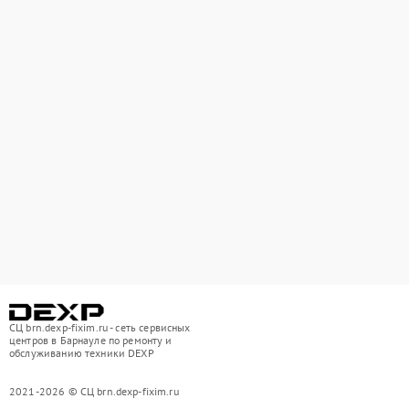
СЦ brn.dexp-fixim.ru - сеть сервисных
центров в Барнауле по ремонту и
обслуживанию техники DEXP
2021-2026 © СЦ brn.dexp-fixim.ru