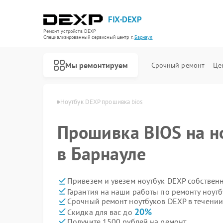
FIX-DEXP
Ремонт устройств DEXP
Специализированный cервисный центр г.
Барнаул
Мы ремонтируем
Срочный ремонт
Це
ков DEXP в Барнауле
Ноутбук DEXP прошивка bios
Прошивка BIOS на н
в Барнауле
Привезем и увезем ноутбук DEXP собствен
Гарантия на наши работы по ремонту ноут
Срочный ремонт ноутбуков DEXP в течении
20%
Скидка для вас до
Получите 1500 рублей на ремонт
Ремонт водонагревателей DEXP
Ремонт роботов-пылесосов DEXP
Ремонт стиральных машин DEXP
Ремонт электросамокатов DEXP
Ремонт видеорегистраторов DEXP