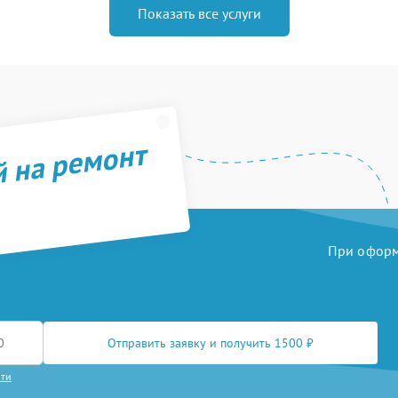
Показать все услуги
й на ремонт
При оформл
Отправить заявку и получить 1500 ₽
сти