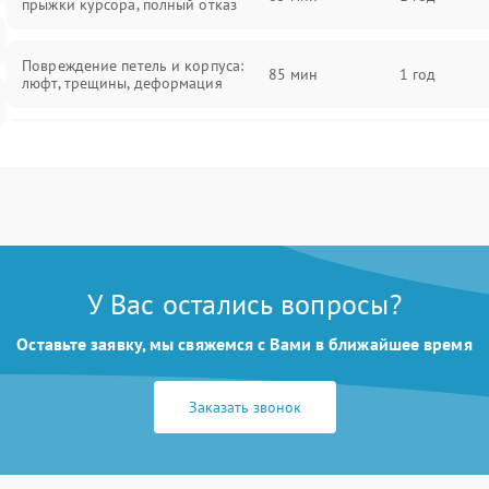
прыжки курсора, полный отказ
Повреждение петель и корпуса:
85 мин
1 год
люфт, трещины, деформация
Проблемы аккумулятора: быстрая
разрядка, невозможность зарядки,
85 мин
1 год
вздутие
Неисправность зарядного
85 мин
1 год
устройства или разъёма питания
У Вас остались вопросы?
Перегрев из‑за пыли, износа
термопасты или неисправности
75 мин
1 год
Оставьте заявку, мы свяжемся с Вами в ближайшее время
кулера
Заказать звонок
Выход из строя SSD или HDD:
медленная загрузка, ошибки
80 мин
1 год
чтения, пропадание диска