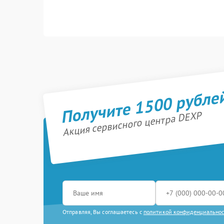
Получите 1500 рубле
Акция сервисного центра DEXP
Отправляя, Вы соглашаетесь с
политикой конфиденциально