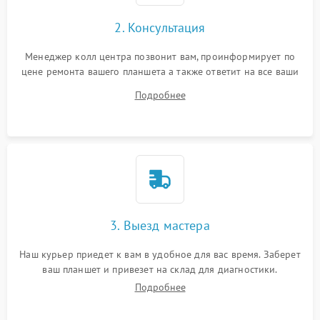
Сенсорное управление
2. Консультация
Проблемы с механикой
Менеджер колл центра позвонит вам, проинформирует по
цене ремонта вашего планшета а также ответит на все ваши
Питание и аккумулятор
вопросы.
Подробнее
Кнопки и органы управления
Звук и аудио
Камеры
ПО
3. Выезд мастера
Наш курьер приедет к вам в удобное для вас время. Заберет
ваш планшет и привезет на склад для диагностики.
Подробнее