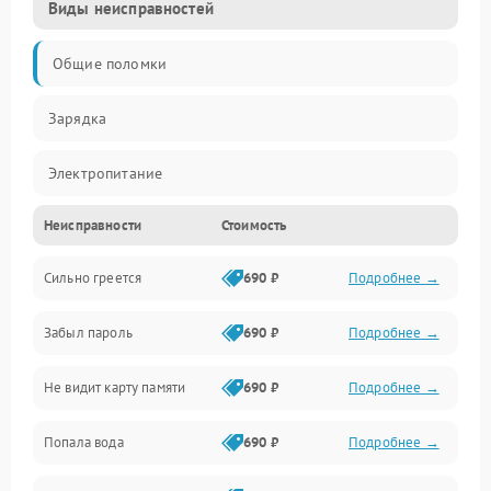
Виды неисправностей
Общие поломки
Зарядка
Электропитание
Неисправности
Стоимость
Экран и изображение
Сильно греется
690 ₽
Подробнее →
Дисплей
Забыл пароль
690 ₽
Подробнее →
Экран (дисплей)
Не видит карту памяти
690 ₽
Подробнее →
Связь
Попала вода
690 ₽
Подробнее →
Разговор (микрофон, динамик)