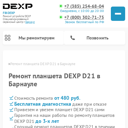
+7 (385) 254-68-04
Ежедневно, с 10:00 до 20:00
FIX-DEXP
+7 (800) 302-71-75
Ремонт устройств DEXP
Специализированный
Звонок бесплатный по РФ
cервисный центр г.
Барнаул
Мы ремонтируем
Позвонить
науле
Ремонт планшета DEXP D21 в Барнауле
Ремонт планшета DEXP D21 в
Барнауле
от 480 руб.
Стоимость ремонта
Бесплатная диагностика
даже при отказе
Привезем и увезем планшет DEXP D21 сами
Гарантия на наши работы по ремонту планшетов
Ремонт электросамокатов DEXP
Ремонт роботов-пылесосов DEXP
Ремонт стиральных машин DEXP
Ремонт видеорегистраторов DEXP
до 3-х лет
DEXP D21
Срочный ремонт планшетов DEXP D21 в течении