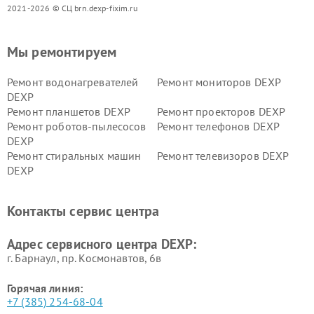
2021-2026 © СЦ brn.dexp-fixim.ru
Мы ремонтируем
Ремонт водонагревателей
Ремонт мониторов DEXP
DEXP
Ремонт планшетов DEXP
Ремонт проекторов DEXP
Ремонт роботов-пылесосов
Ремонт телефонов DEXP
DEXP
Ремонт стиральных машин
Ремонт телевизоров DEXP
DEXP
Ремонт холодильников DEXP
Ремонт электросамокатов
DEXP
Контакты сервис центра
Ремонт серверов DEXP
Ремонт мини пк DEXP
Адрес сервисного центра DEXP:
г. Барнаул, ​пр. Космонавтов, 6в
Горячая линия:
+7 (385) 254-68-04