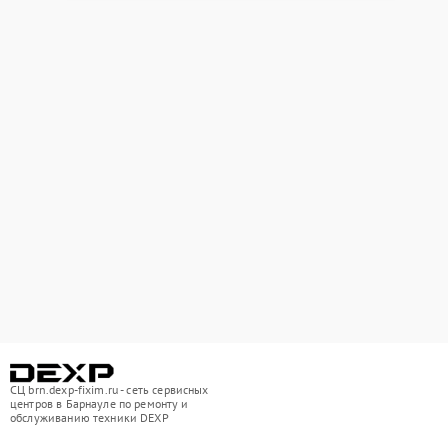
СЦ brn.dexp-fixim.ru - сеть сервисных
центров в Барнауле по ремонту и
обслуживанию техники DEXP