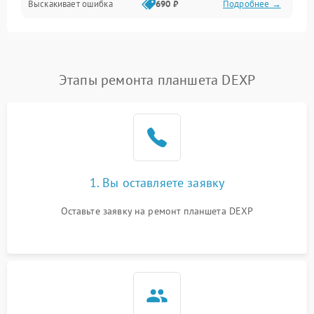
Выскакивает ошибка
690 ₽
Подробнее →
Перегрев и нестабильная работа
Влага и механические повреждения
Сеть и интернет
Этапы ремонта планшета DEXP
Зарядка и разъёмы
Программные сбои
1. Вы оставляете заявку
Память и данные
Оставьте заявку на ремонт планшета DEXP
Режим работы
Связь и беспроводные модули
Камера