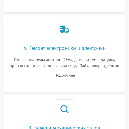
3. Ремонт электроники и электрики
Прозвонка мультиметром ТЭНа, датчика температуры,
прессостата и клапанов залива воды. Пайка поврежденных
дорожек или замена симисторов на плате управления.
Подробнее
Восстановление целостности проводки и контактов.
4. Замена механических узлов