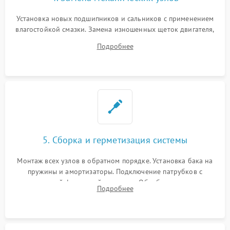
Установка новых подшипников и сальников с применением
влагостойкой смазки. Замена изношенных щеток двигателя,
порванного ремня привода, неисправного сливного насоса
Подробнее
или поврежденной резиновой манжеты.
5. Сборка и герметизация системы
Монтаж всех узлов в обратном порядке. Установка бака на
пружины и амортизаторы. Подключение патрубков с
надежной фиксацией хомутами. Обработка стыков
Подробнее
герметиком для предотвращения возможных протечек воды.