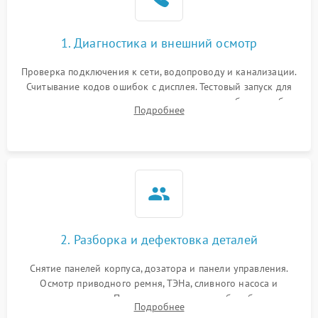
1. Диагностика и внешний осмотр
Проверка подключения к сети, водопроводу и канализации.
Считывание кодов ошибок с дисплея. Тестовый запуск для
выявления посторонних шумов, протечек или сбоев в работе
Подробнее
электронного модуля управления.
2. Разборка и дефектовка деталей
Снятие панелей корпуса, дозатора и панели управления.
Осмотр приводного ремня, ТЭНа, сливного насоса и
амортизаторов. Проверка подшипников барабана и
Подробнее
крестовины на износ, а манжеты люка на разрывы.