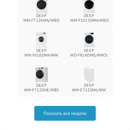
DEXP
DEXP
WM‑F712KMA/WBSI
WM‑F1015DMA/WBSI
DEXP
DEXP
WM‑F610DMA/WW
WD‑F814DMG/WWSI
DEXP
DEXP
WM‑F712DHE/WBS
WM‑E712SMA/WW
Показать все модели