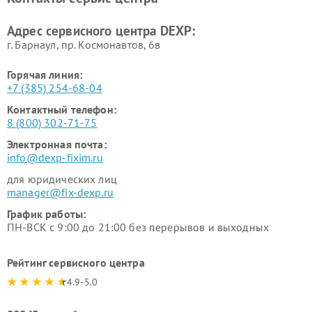
Ремонт серверов DEXP
Ремонт мини пк DEXP
Адрес сервисного центра DEXP:
г. Барнаул, ​пр. Космонавтов, 6в
Горячая линия:
+7 (385) 254-68-04
Контактный телефон:
8 (800) 302-71-75
Электронная почта:
info@dexp-fixim.ru
для юридических лиц
manager@fix-dexp.ru
График работы:
ПН-ВСК с 9:00 до 21:00 без перерывов и выходных
Рейтинг сервисного центра
4.9-5.0