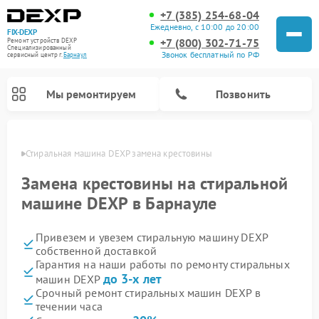
+7 (385) 254-68-04
Ежедневно, с 10:00 до 20:00
FIX-DEXP
+7 (800) 302-71-75
Ремонт устройств DEXP
Специализированный
Звонок бесплатный по РФ
cервисный центр г.
Барнаул
Мы ремонтируем
Позвонить
науле
Стиральная машина DEXP замена крестовины
Замена крестовины на стиральной
машине DEXP в Барнауле
Привезем и увезем стиральную машину DEXP
собственной доставкой
Гарантия на наши работы по ремонту стиральных
до 3-х лет
машин DEXP
Ремонт роботов-пылесосов DEXP
Ремонт электросамокатов DEXP
Ремонт видеорегистраторов DEXP
Срочный ремонт стиральных машин DEXP в
течении часа