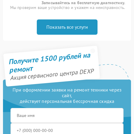
Записывайтесь на бесплатную диагностику.
Мы проверим ваше устройство и укажем на неисправность.
Показать все услуги
Получите 1500 рублей на
ремонт
Акция сервисного центра DEXP
При оформлении заявки на ремонт техники через
сайт,
действует персональная бессрочная скидка