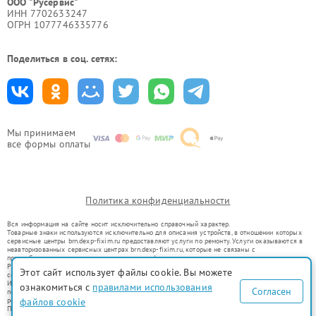
ООО "Русервис"
ИНН 7702633247
ОГРН 1077746335776
Поделиться в соц. сетях:
Мы принимаем
все формы оплаты
Политика конфиденциальности
Вся информация на сайте носит исключительно справочный характер.
Товарные знаки используются исключительно для описания устройств, в отношении которых
сервисные центры brn.dexp-fixim.ru предоставляют услуги по ремонту. Услуги оказываются в
неавторизованных сервисных центрах brn.dexp-fixim.ru, которые не связаны с
правообладателями товарных знаков или их официальными представителями.
Ремонт осуществляется для устройств, уже введенных в гражданский оборот в соответствии
Этот сайт использует файлы cookie. Вы можете
со статьей 1487 ГК РФ.
Использование товарных знаков не преследует цели индивидуализации услуг или введения
ознакомиться с
правилами использования
Согласен
потребителей в заблуждение, а служит для информирования о предоставляемых услугах по
ремонту техники указанных брендов.
файлов cookie
Представленная на сайте информация не является публичной офертой, определяемой