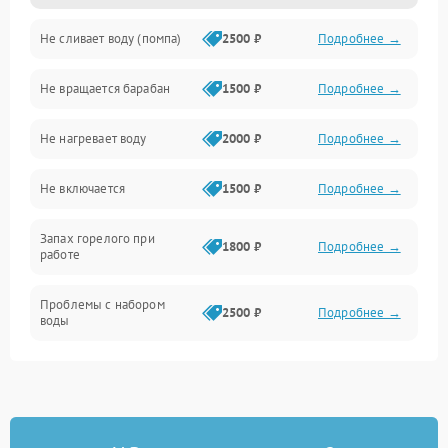
Не сливает воду (помпа)
2500 ₽
Подробнее →
Водоснабжение
Не вращается барабан
1500 ₽
Подробнее →
Слив
Не нагревает воду
2000 ₽
Подробнее →
Программное обеспечение
Не включается
1500 ₽
Подробнее →
Запах горелого при
1800 ₽
Подробнее →
работе
Проблемы с набором
2500 ₽
Подробнее →
воды
Замена ТЭНа
2200 ₽
Подробнее →
Замена платы управления
2200 ₽
Подробнее →